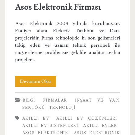
Asos Elektronik Firması
Asos Elektronik 2004 yılında kurulmuştur.
Faaliyet alanı Elektrik Taahhüt ve Data
projeleridir. Firma teknolojide ki son gelişmeleri
takip eden ve uzman teknik personeli ile
müşterilerine problemsiz şekilde anahtar teslim
projeler…
Asos
Devamını Oku
Elektronik
BILGI
FIRMALAR
İNŞAAT VE YAPI
Firması
SEKTÖRÜ
TEKNOLOJI
AKILLI EV
AKILLI EV ÇÖZÜMLERI
AKILLI EV SISTEMLERI
AKILLI EVLER
ASOS ELEKTRONIK
ASOS ELEKTRONIK