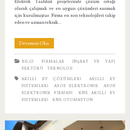
Elektrik Taahhüt projelerinde çözüm ortağı
olarak çalışmak ve en uygun çözümleri sunmak
için kurulmuştur. Firma en son teknolojileri takip
eden ve uzman teknik…
Asos
Devamını Oku
Elektronik
BILGI
FIRMALAR
İNŞAAT VE YAPI
Hakkında
SEKTÖRÜ
TEKNOLOJI
AKILLI EV ÇÖZÜMLERI
AKILLI EV
SISTEMLERI
ASOS ELEKTRONIK
ASOS
ELEKTRONIK FIRMASI
KNX AKILLI EV
SISTEMLERI
KNX OTOMASYON