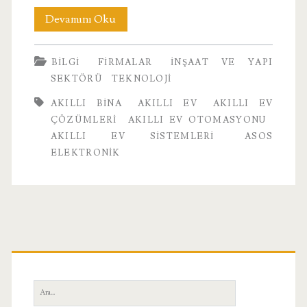
Akıllı
Devamını Oku
Ev
BILGI
FIRMALAR
İNŞAAT VE YAPI
SEKTÖRÜ
TEKNOLOJI
AKILLI BINA
AKILLI EV
AKILLI EV
ÇÖZÜMLERI
AKILLI EV OTOMASYONU
AKILLI EV SISTEMLERI
ASOS
ELEKTRONIK
Birincil
Yan
Ara: