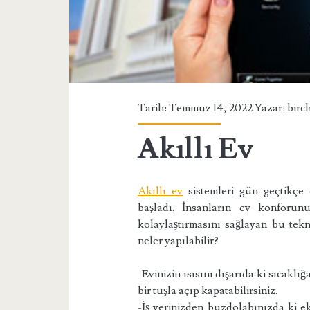
Tarih: Temmuz 14, 2022 Yazar:
birc
Akıllı Ev
Akıllı ev
sistemleri gün geçtikçe 
başladı. İnsanların ev konforun
kolaylaştırmasını sağlayan bu tekno
neler yapılabilir?
-Evinizin ısısını dışarıda ki sıcaklı
bir tuşla açıp kapatabilirsiniz.
-İş yerinizden buzdolabınızda ki ek