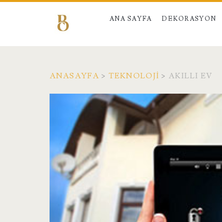
ANA SAYFA
DEKORASYON
ANASAYFA
>
TEKNOLOJI
>
AKILLI EV