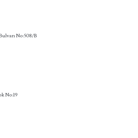
 Bulvarı No:508/B
lok No:19