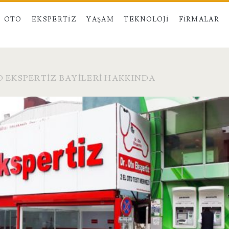
OTO
EKSPERTIZ
YAŞAM
TEKNOLOJI
FIRMALAR
O EKSPERTIZ BAYILERI HAKKINDA