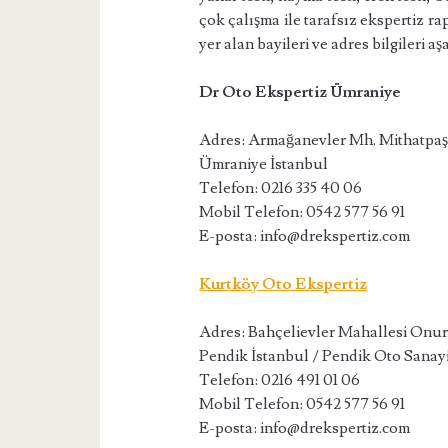
çok çalışma ile tarafsız ekspertiz r
yer alan bayileri ve adres bilgileri aş
Dr Oto Ekspertiz Ümraniye
Adres: Armağanevler Mh. Mithatpa
Ümraniye İstanbul
Telefon: 0216 335 40 06
Mobil Telefon: 0542 577 56 91
E-posta: info@drekspertiz.com
Kurtköy Oto Ekspertiz
Adres:
Bahçelievler Mahallesi Onur
Pendik İstanbul / Pendik Oto Sanay
Telefon:
0216 491 01 06
Mobil Telefon:
0542 577 56 91
E-posta:
info@drekspertiz.com