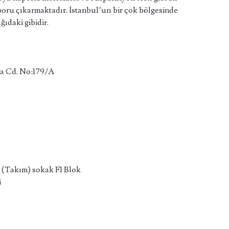
aporu çıkarmaktadır. İstanbul’un bir çok bölgesinde
ağıdaki gibidir.
şa Cd. No:179/A
 (Takım) sokak F1 Blok
i