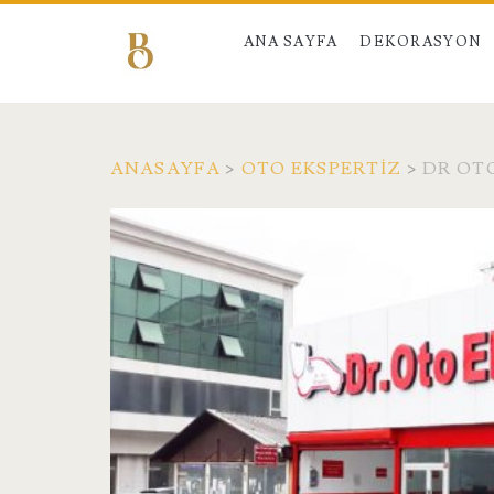
ANA SAYFA
DEKORASYON
ANASAYFA
>
OTO EKSPERTIZ
>
DR OT