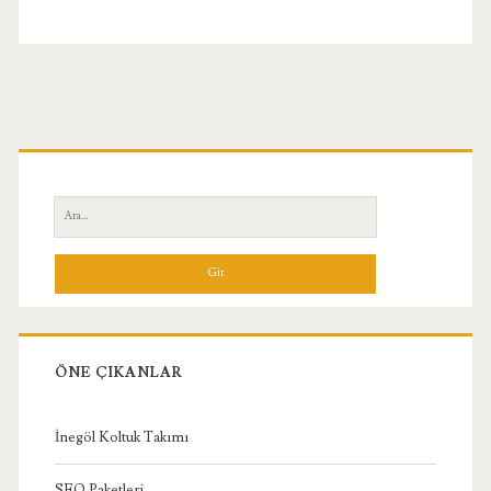
Birincil
Yan
Ara:
Menü
ÖNE ÇIKANLAR
İnegöl Koltuk Takımı
SEO Paketleri