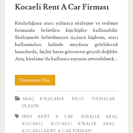
Firması</span>
Kocaeli Rent A Car Firması
Kiraladığınız aracı yalnızca sözleşme ve teslimat
formunda belirtilen kişi/kişiler kullanabilir.
Sözleşmede belirtilmeyen üçüncü kişilerin, aracı
kullanmaları halinde meydana gelebilecek
hasarlarda, hiçbir hasar güvencesi geçerli değildir.
Araç kiralama’da kullanıcı sayısını arttırabilmek…
Kocaeli
Devamını Oku
Rent
ARAÇ KIRALAMA
BILGI
FIRMALAR
A
ULAŞIM
Car
INSS RENT A CAR
KIRALIK ARAÇ
Firması
KOCAELI
KOCAELI KIRALIK ARAÇ
KOCAELI RENT A CAR FIRMASI