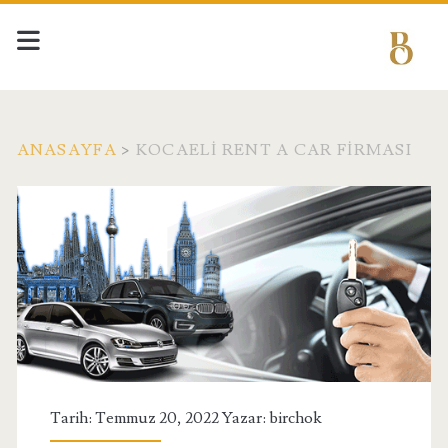
ANASAYFA
>
KOCAELI RENT A CAR FIRMASI
Etiket:
<span>Kocaeli
Rent
A
Car
Tarih: Temmuz 20, 2022 Yazar:
birchok