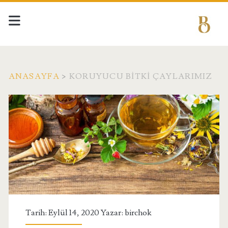
ANASAYFA
>
KORUYUCU BITKI ÇAYLARIMIZ
Etiket:
<span>Koruyucu
Bitki
Çaylarımız</span>
Tarih: Eylül 14, 2020 Yazar:
birchok