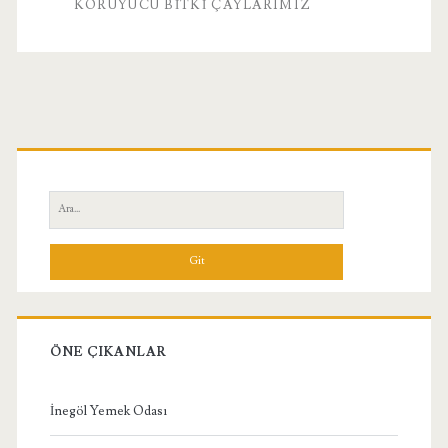
KORUYUCU BITKI ÇAYLARIMIZ
Birincil
Yan
Ara:
Menü
ÖNE ÇIKANLAR
İnegöl Yemek Odası