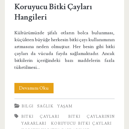
Koruyucu Bitki Çayları
Hangileri
Kültürümüzde şifalı otların bolca bulunması,
küçükten büyüğe herkesin bitki çayı kullanımının
artmasına neden olmuştur. Her besin gibi bitki
çayları da vücuda fayda sağlamaktadır. Ancak
bitkilerin içeriğindeki bazı maddelerin fazla
tüketilmesi…
Koruyucu
Devamını Oku
Bitki
BILGI
SAĞLIK
YAŞAM
Çayları
BITKI ÇAYLARI
BITKI ÇAYLARININ
Hangileri
YARARLARI
KORUYUCU BITKI ÇAYLARI