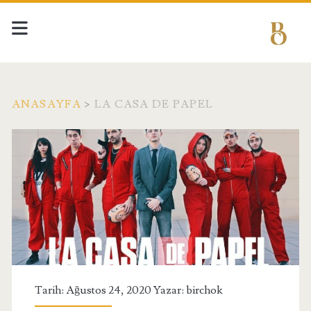
ANASAYFA
>
LA CASA DE PAPEL
Etiket:
<span>La
Casa
De
Papel</span>
Tarih: Ağustos 24, 2020 Yazar:
birchok