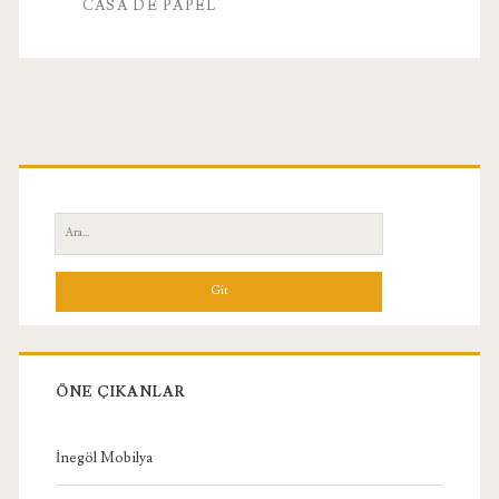
CASA DE PAPEL
Papel
Birincil
Yan
Ara:
Menü
ÖNE ÇIKANLAR
İnegöl Mobilya