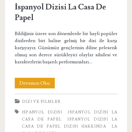
İspanyol Dizisi La Casa De
Papel
Bildiğiniz üzere son dönemlerde bir hayli popüler
dizilerden biri haline gelmiş bir dizi ile karşı
karşıyayız. Günümüz gençlerinin diline pelesenk
olmuş son derece sürükleyici olaylar silsilesi ve
karakterlerin başarılı performansları…
İspanyol
Devamını Oku
Dizisi
DIZI VE FILMLER
La
İSPANYOL DIZISI
İSPANYOL DIZISI LA
Casa
CASA DE PAPEL
İSPANYOL DIZISI LA
De
CASA DE PAPEL DIZISI HAKKINDA
LA