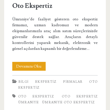
Oto Ekspertiz
Ümraniye’de faaliyet gösteren oto ekspertiz
firmamız, uzman kadromuz ve modern
ekipmanlarımızla araç alım satım süreçlerinizde
güvenilir destek sağlar. Araçların detaylı
kontrollerini yaparak mekanik, elektronik ve
görsel açılardan kapsamlı bir değerlendirme…
Oto
Devamını Oku
Ekspertiz
BILGI
EKSPERTIZ
FIRMALAR
OTO
EKSPERTIZ
OTO EKSPERTIZ
OTO EKSPERTIZ
ÜMRANIYE
ÜMRANIYE OTO EKSPERTIZ