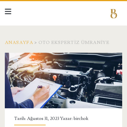
ANASAYFA
>
OTO EKSPERTIZ ÜMRANIYE
Etiket:
<span>oto
ekspertiz
ümraniye</span>
Tarih: Ağustos 31, 2023 Yazar:
birchok