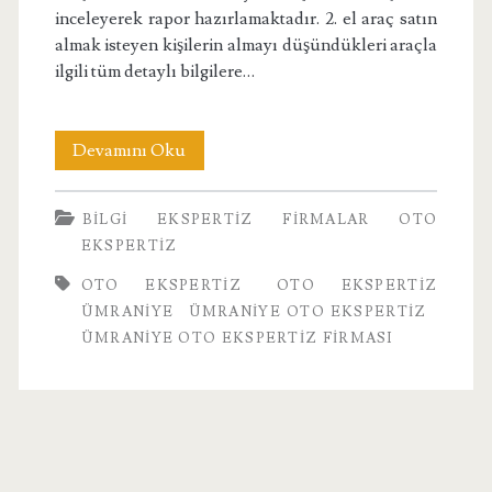
inceleyerek rapor hazırlamaktadır. 2. el araç satın
almak isteyen kişilerin almayı düşündükleri araçla
ilgili tüm detaylı bilgilere…
Dr
Devamını Oku
Ümraniye
BILGI
EKSPERTIZ
FIRMALAR
OTO
Oto
EKSPERTIZ
Ekspertiz
OTO EKSPERTIZ
OTO EKSPERTIZ
Firması
ÜMRANIYE
ÜMRANIYE OTO EKSPERTIZ
ÜMRANIYE OTO EKSPERTIZ FIRMASI