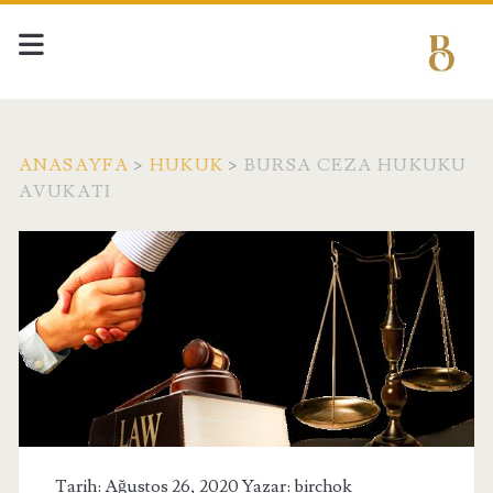
ANASAYFA
>
HUKUK
>
BURSA CEZA HUKUKU
AVUKATI
Tarih: Ağustos 26, 2020 Yazar:
birchok