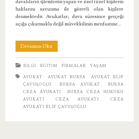
davalıların işlemlerini yapan ve özel tüzel kişilerin
haklarını savunma ile görevli olan kişilere
denmektedir. Avukatlar; dava süresince gerçeği
açığa çıkarmakla değil müvekkilinin menfaatine…
Ceza
Devamını Oku
Avukatı
BILGI
EĞITIM
FIRMALAR
YAŞAM
Elif
AVUKAT
AVUKAT BURSA
AVUKAT ELIF
Çavuşoğlu
ÇAVUŞOĞLU
BURSA AVUKAT
BURSA
CEZA AVUKATI
BURSA CEZA HUKUKU
AVUKATI
CEZA AVUKATI
CEZA
AVUKATI ELIF ÇAVUŞOĞLU