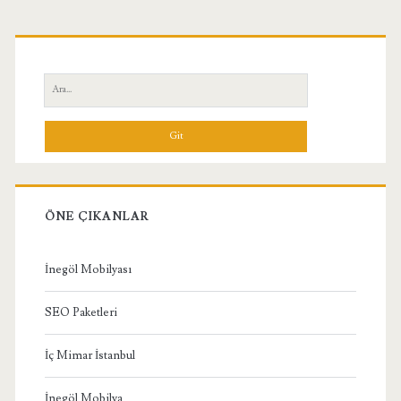
Birincil
Yan
Ara:
Menü
ÖNE ÇIKANLAR
İnegöl Mobilyası
SEO Paketleri
İç Mimar İstanbul
İnegöl Mobilya