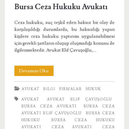
Bursa Ceza Hukuku Avukatı
Ceza hukuku, suç teşkil eden haksız bir olay ile
karşılaşıldığı durumlarda, bu haksızlığı yapan
kişilere ceza hukuku yaptırımı uygulanabilmesi
için gerekli şartların oluşup oluşmadığı konusu ile
ilgilenmektedir. Avukat Elif Çavuşoğlu,…
Bursa
Devamını Oku
Ceza
AVUKAT
BILGI
FIRMALAR
HUKUK
Hukuku
AVUKAT
AVUKAT ELIF ÇAVUŞOĞLU
Avukatı
BURSA CEZA AVUKATI
BURSA CEZA
AVUKATI ELIF ÇAVUŞOĞLU
BURSA CEZA
HUKUKU
BURSA CEZA HUKUKU
AVUKATI
CEZA AVUKATI
CEZA