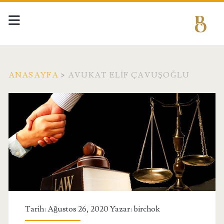
ANASAYFA
>
AVUKAT ELIF ÇAVUŞOĞLU
Etiket:
<span>Avukat
Elif
Çavuşoğlu</span>
Tarih: Ağustos 26, 2020 Yazar:
birchok