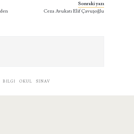
Sonraki yazı
eden
Ceza Avukatı Elif Çavuşoğlu
BILGI
OKUL
SINAV