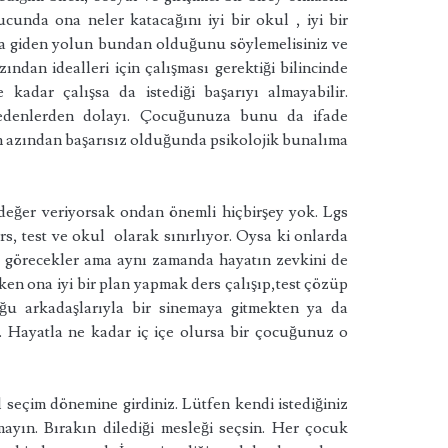
cunda ona neler katacağını iyi bir okul , iyi bir
ona giden yolun bundan olduğunu söylemelisiniz ve
dan idealleri için çalışması gerektiği bilincinde
kadar çalışsa da istediği başarıyı almayabilir.
nedenlerden dolayı. Çocuğunuza bunu da ifade
n azından başarısız olduğunda psikolojik bunalıma
eğer veriyorsak ondan önemli hiçbirşey yok. Lgs
, test ve okul olarak sınırlıyor. Oysa ki onlarda
da görecekler ama aynı zamanda hayatın zevkini de
en ona iyi bir plan yapmak ders çalışıp,test çözüp
u arkadaşlarıyla bir sinemaya gitmekten ya da
.. Hayatla ne kadar iç içe olursa bir çocuğunuz o
l seçim dönemine girdiniz. Lütfen kendi istediğiniz
yın. Bırakın dilediği mesleği seçsin. Her çocuk