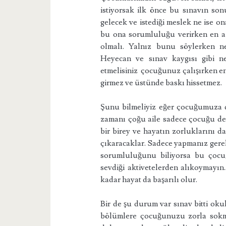
istiyorsak ilk önce bu sınavın sonu
gelecek ve istediği meslek ne ise 
bu ona sorumluluğu verirken en azın
olmalı. Yalnız bunu söylerken ne 
Heyecan ve sınav kaygısı gibi 
etmelisiniz çocuğunuz çalışırken e
girmez ve üstünde baskı hissetmez.
Şunu bilmeliyiz eğer çocuğumuza d
zamanı çoğu aile sadece çocuğu ders
bir birey ve hayatın zorluklarını 
çıkaracaklar. Sadece yapmanız gerek
sorumluluğunu biliyorsa bu çocuğ
sevdiği aktivetelerden alıkoymayın
kadar hayat da başarılı olur.
Bir de şu durum var sınav bitti oku
bölümlere çocuğunuzu zorla sokma