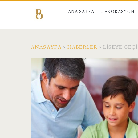
ANA SAYFA
DEKORASYON
ANASAYFA
>
HABERLER
>
LISEYE GEÇ