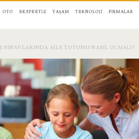
OTO
EKSPERTIZ
YAŞAM
TEKNOLOJI
FIRMALAR
IŞ SINAVLARINDA AILE TUTUMU NASIL OLMALI?