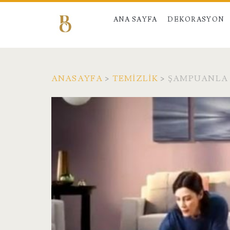
ANA SAYFA
DEKORASYON
ANASAYFA
>
TEMIZLIK
>
ŞAMPUANLA H