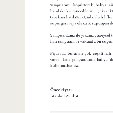
şampuanını köpürterek halıya sür
halıdaki kir taneciklerini çekec
tabakası katılaşacağından halı lifler
süpürgesi veya elektrik süpürgesi il
Şampuanlama ile yıkama yüzeysel te
halı şampuanı ve vakumlu bir süpürg
Piyasada bulunan çok çeşitli halı
varsa, halı şampuanının halıya d
kullanmalısınız.
Önceki yazı
İstanbul Avukat