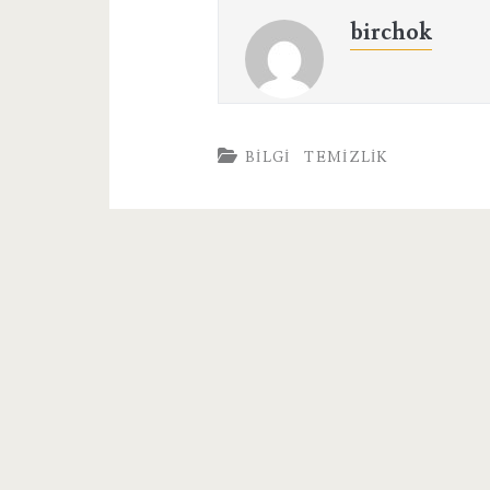
birchok
BILGI
TEMIZLIK