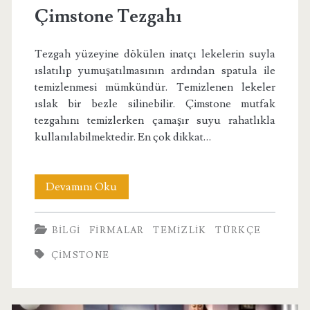
Çimstone Tezgahı
Tezgah yüzeyine dökülen inatçı lekelerin suyla
ıslatılıp yumuşatılmasının ardından spatula ile
temizlenmesi mümkündür. Temizlenen lekeler
ıslak bir bezle silinebilir. Çimstone mutfak
tezgahını temizlerken çamaşır suyu rahatlıkla
kullanılabilmektedir. En çok dikkat…
Çimstone
Devamını Oku
Tezgahı
BILGI
FIRMALAR
TEMIZLIK
TÜRKÇE
ÇIMSTONE