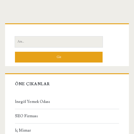
Birincil
Yan
Ara:
Menü
ÖNE ÇIKANLAR
İnegöl Yemek Odası
SEO Firması
İç Mimar