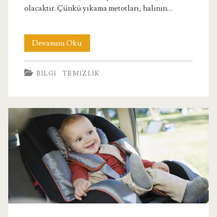
olacaktır. Çünkü yıkama metotları, halının…
Şampuanla
Devamını Oku
Halıları
BILGI
TEMIZLIK
Nasıl
Yıkarız?