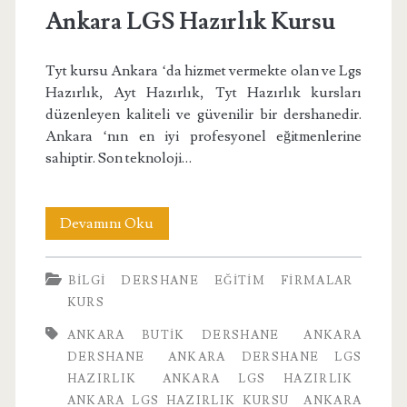
Ankara LGS Hazırlık Kursu
Tyt kursu Ankara ‘da hizmet vermekte olan ve Lgs
Hazırlık, Ayt Hazırlık, Tyt Hazırlık kursları
düzenleyen kaliteli ve güvenilir bir dershanedir.
Ankara ‘nın en iyi profesyonel eğitmenlerine
sahiptir. Son teknoloji…
Ankara
Devamını Oku
LGS
BILGI
DERSHANE
EĞITIM
FIRMALAR
Hazırlık
KURS
Kursu
ANKARA BUTIK DERSHANE
ANKARA
DERSHANE
ANKARA DERSHANE LGS
HAZIRLIK
ANKARA LGS HAZIRLIK
ANKARA LGS HAZIRLIK KURSU
ANKARA