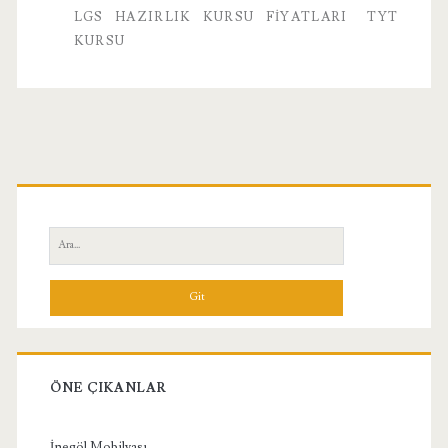
LGS HAZIRLIK KURSU FIYATLARI
TYT
KURSU
Birincil
Yan
Ara:
Menü
ÖNE ÇIKANLAR
İnegöl Mobilyası