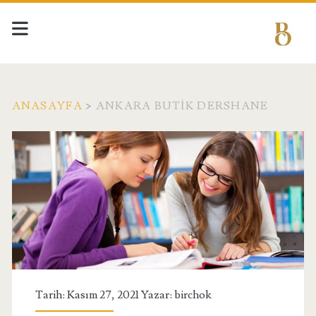
ANASAYFA
>
ANKARA BUTIK DERSHANE
Etiket:
<span>Ankara
Butik
Dershane</span>
Tarih: Kasım 27, 2021 Yazar:
birchok