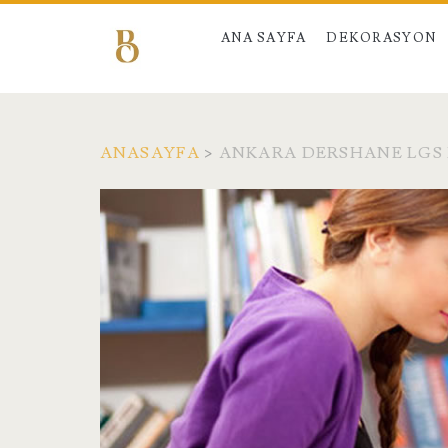
ANA SAYFA
DEKORASYON
ANASAYFA
>
ANKARA DERSHANE LGS 
Etiket:
<span>Ankara
Dershane
LGS
Hazırlık</span>