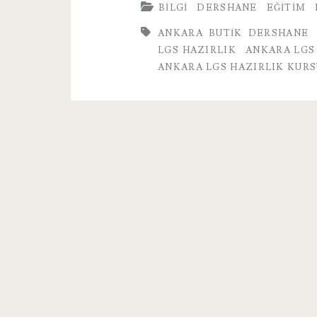
BILGI
DERSHANE
EĞITIM
Hazırlık
ANKARA BUTIK DERSHANE
Kursu
LGS HAZIRLIK
ANKARA LGS
ANKARA LGS HAZIRLIK KURS