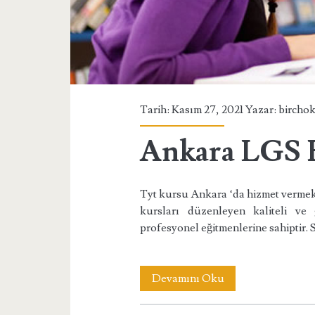
Tarih: Kasım 27, 2021 Yazar:
bircho
Ankara LGS H
Tyt kursu Ankara ‘da hizmet vermekt
kursları düzenleyen kaliteli ve 
profesyonel eğitmenlerine sahiptir. 
Ankara
Devamını Oku
LGS