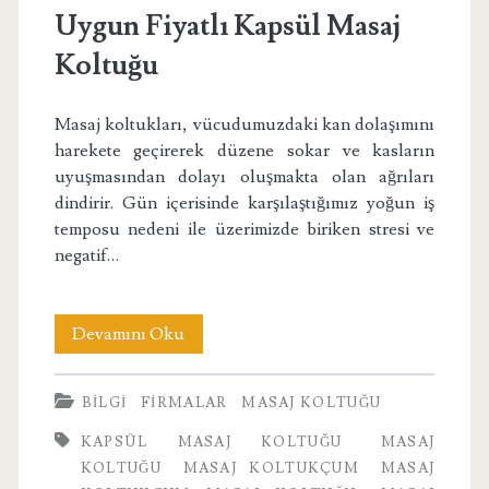
Uygun Fiyatlı Kapsül Masaj
Koltuğu
Masaj koltukları, vücudumuzdaki kan dolaşımını
harekete geçirerek düzene sokar ve kasların
uyuşmasından dolayı oluşmakta olan ağrıları
dindirir. Gün içerisinde karşılaştığımız yoğun iş
temposu nedeni ile üzerimizde biriken stresi ve
negatif…
Uygun
Devamını Oku
Fiyatlı
BILGI
FIRMALAR
MASAJ KOLTUĞU
Kapsül
KAPSÜL MASAJ KOLTUĞU
MASAJ
Masaj
KOLTUĞU
MASAJ KOLTUKÇUM
MASAJ