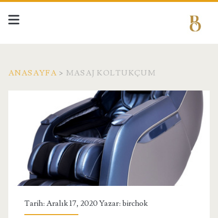
ANASAYFA
>
MASAJ KOLTUKÇUM
Etiket:
<span>Masaj
Koltukçum</span>
Tarih: Aralık 17, 2020 Yazar:
birchok