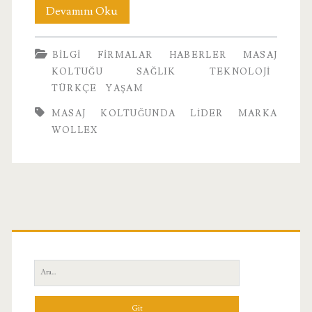
Masaj
Devamını Oku
Koltuğunda
BILGI
FIRMALAR
HABERLER
MASAJ
Lider
KOLTUĞU
SAĞLIK
TEKNOLOJI
Marka
TÜRKÇE
YAŞAM
Wollex
MASAJ KOLTUĞUNDA LIDER MARKA
WOLLEX
Birincil
Yan
Ara:
Menü