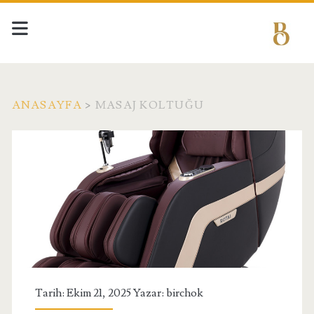
ANASAYFA
>
MASAJ KOLTUĞU
Kategori:
<span>Masaj
Koltuğu</span>
Tarih: Ekim 21, 2025 Yazar:
birchok