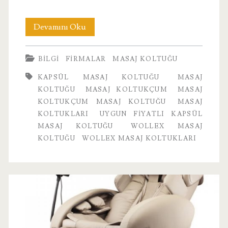
Uygun
Devamını Oku
Fiyatlı
BILGI
FIRMALAR
MASAJ KOLTUĞU
Kapsül
KAPSÜL MASAJ KOLTUĞU
MASAJ
Masaj
KOLTUĞU
MASAJ KOLTUKÇUM
MASAJ
Koltuğu
KOLTUKÇUM MASAJ KOLTUĞU
MASAJ
KOLTUKLARI
UYGUN FIYATLI KAPSÜL
MASAJ KOLTUĞU
WOLLEX MASAJ
KOLTUĞU
WOLLEX MASAJ KOLTUKLARI