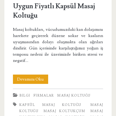
Uygun Fiyatlı Kapsül Masaj
Koltuğu
Masaj koltukları, vücudumuzdaki kan dolaşımını
harekete geçirerek düzene sokar ve kasların
uyuşmasından dolayı oluşmakta olan ağrıları
dindirir. Gün içerisinde karşılaştığımız yoğun iş
temposu nedeni ile üzerimizde biriken stresi ve
negatif…
Uygun
Devamını Oku
Fiyatlı
BILGI
FIRMALAR
MASAJ KOLTUĞU
Kapsül
KAPSÜL MASAJ KOLTUĞU
MASAJ
Masaj
KOLTUĞU
MASAJ KOLTUKÇUM
MASAJ