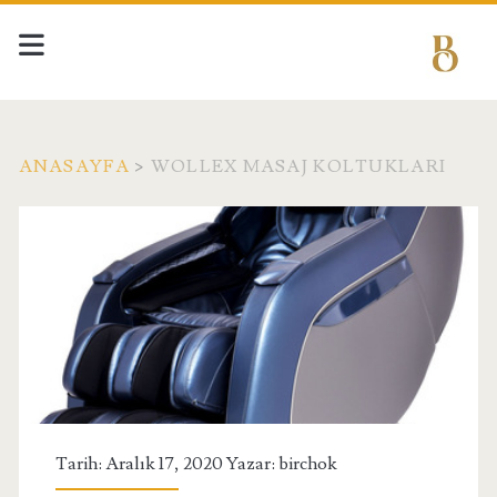
ANASAYFA
>
WOLLEX MASAJ KOLTUKLARI
Etiket:
<span>Wollex
Masaj
Koltukları</span>
Tarih: Aralık 17, 2020 Yazar:
birchok