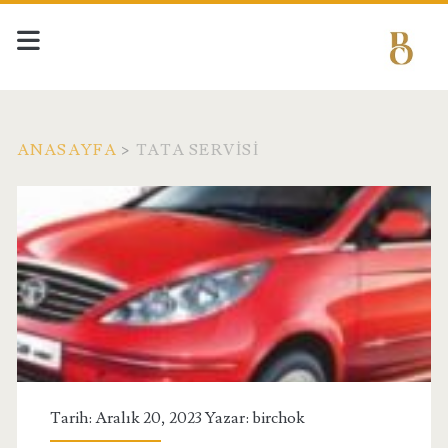
ANASAYFA
>
TATA SERVISI
Etiket:
<span>tata
servisi</span>
Tarih: Aralık 20, 2023 Yazar:
birchok