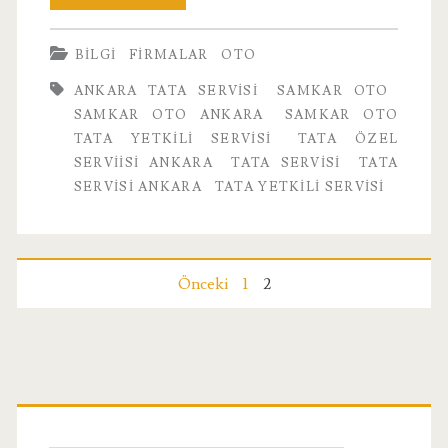
Oto
BILGI
FIRMALAR
OTO
Tata
ANKARA TATA SERVISI
SAMKAR OTO
Servisi
SAMKAR OTO ANKARA
SAMKAR OTO
Ankara
TATA YETKILI SERVISI
TATA ÖZEL
SERVIISI ANKARA
TATA SERVISI
TATA
SERVISI ANKARA
TATA YETKILI SERVISI
Yazı
Önceki
1
2
sayfalandırması
Birincil