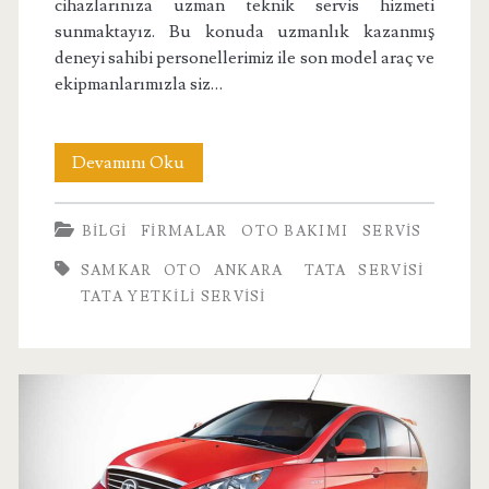
cihazlarınıza uzman teknik servis hizmeti
sunmaktayız. Bu konuda uzmanlık kazanmış
deneyi sahibi personellerimiz ile son model araç ve
ekipmanlarımızla siz…
Samkar
Devamını Oku
Tata
BILGI
FIRMALAR
OTO BAKIMI
SERVIS
Servisi
SAMKAR OTO ANKARA
TATA SERVISI
TATA YETKILI SERVISI