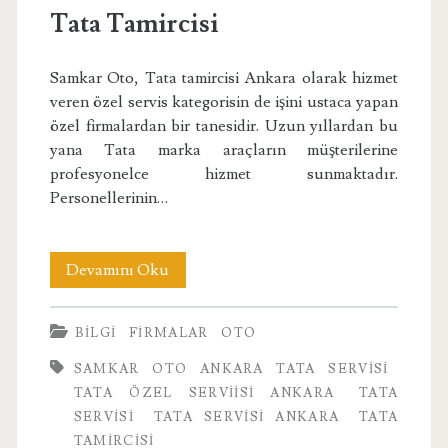
Tata Tamircisi
Samkar Oto, Tata tamircisi Ankara olarak hizmet
veren özel servis kategorisin de işini ustaca yapan
özel firmalardan bir tanesidir. Uzun yıllardan bu
yana Tata marka araçların müşterilerine
profesyonelce hizmet sunmaktadır.
Personellerinin…
Tata
Devamını Oku
Tamircisi
BILGI
FIRMALAR
OTO
SAMKAR OTO ANKARA TATA SERVISI
TATA ÖZEL SERVIISI ANKARA
TATA
SERVISI
TATA SERVISI ANKARA
TATA
TAMIRCISI