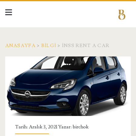
ANASAYFA
>
BILGI
>
İNSS RENT A CAR
Tarih: Aralık 3, 2021 Yazar:
birchok