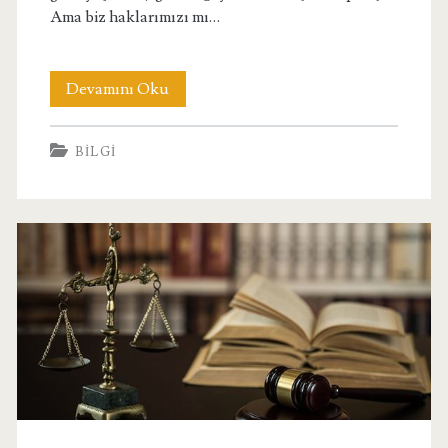
Ama biz haklarımızı mı…
Kişisel
Devamını Oku
Hak
BILGI
ve
Özgürlüklerimizi
Neden
Bilmeliyiz?