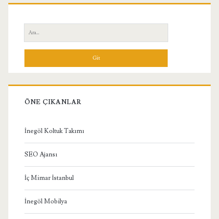
Birincil
Yan
Ara:
Menü
ÖNE ÇIKANLAR
İnegöl Koltuk Takımı
SEO Ajansı
İç Mimar İstanbul
İnegöl Mobilya