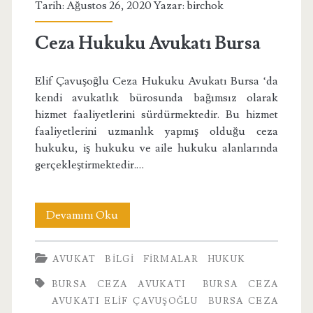
Tarih: Ağustos 26, 2020 Yazar:
birchok
Ceza Hukuku Avukatı Bursa
Elif Çavuşoğlu Ceza Hukuku Avukatı Bursa ‘da
kendi avukatlık bürosunda bağımsız olarak
hizmet faaliyetlerini sürdürmektedir. Bu hizmet
faaliyetlerini uzmanlık yapmış olduğu ceza
hukuku, iş hukuku ve aile hukuku alanlarında
gerçekleştirmektedir.…
Ceza
Devamını Oku
Hukuku
AVUKAT
BILGI
FIRMALAR
HUKUK
Avukatı
BURSA CEZA AVUKATI
BURSA CEZA
Bursa
AVUKATI ELIF ÇAVUŞOĞLU
BURSA CEZA