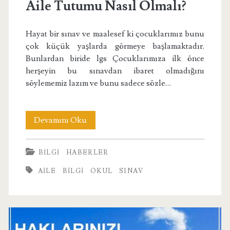
Aile Tutumu Nasıl Olmalı?
Hayat bir sınav ve maalesef ki çocuklarımız bunu
çok küçük yaşlarda görmeye başlamaktadır.
Bunlardan biride lgs Çocuklarımıza ilk önce
herşeyin bu sınavdan ibaret olmadığını
söylememiz lazım ve bunu sadece sözle…
Liseye
Devamını Oku
Geçiş
BILGI
HABERLER
Sınavlarında
AILE
BILGI
OKUL
SINAV
Aile
Tutumu
Nasıl