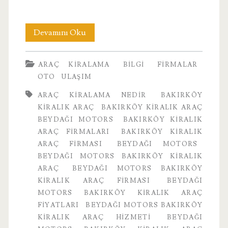
Araç
Devamını Oku
Kiralama
ARAÇ KIRALAMA
BILGI
FIRMALAR
Hakkında
OTO
ULAŞIM
ARAÇ KIRALAMA NEDIR
BAKIRKÖY
KIRALIK ARAÇ
BAKIRKÖY KIRALIK ARAÇ
BEYDAĞI MOTORS
BAKIRKÖY KIRALIK
ARAÇ FIRMALARI
BAKIRKÖY KIRALIK
ARAÇ FIRMASI
BEYDAĞI MOTORS
BEYDAĞI MOTORS BAKIRKÖY KIRALIK
ARAÇ
BEYDAĞI MOTORS BAKIRKÖY
KIRALIK ARAÇ FIRMASI
BEYDAĞI
MOTORS BAKIRKÖY KIRALIK ARAÇ
FIYATLARI
BEYDAĞI MOTORS BAKIRKÖY
KIRALIK ARAÇ HIZMETI
BEYDAĞI