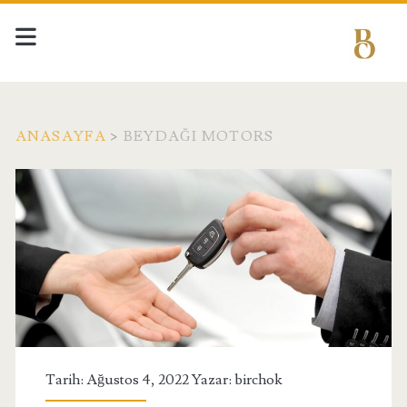
ANASAYFA
>
BEYDAĞI MOTORS
Etiket:
<span>Beydağı
Motors</span>
Tarih: Ağustos 4, 2022 Yazar:
birchok