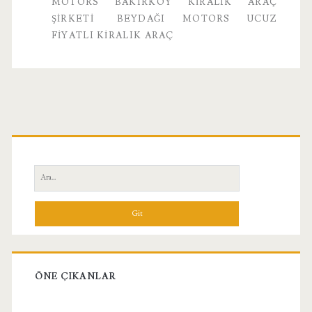
MOTORS BAKIRKÖY KIRALIK ARAÇ
ŞIRKETI
BEYDAĞI MOTORS UCUZ
FIYATLI KIRALIK ARAÇ
Birincil
Yan
Ara:
Menü
ÖNE ÇIKANLAR