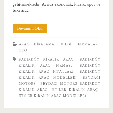
geliştirmektedir. Ayrıca ekonomik, klasik, spor ve
lüks araç…
Etiler
Devamını Oku
Kiralık
ARAÇ KIRALAMA
BILGI
FIRMALAR
Araç
OTO
Modelleri
BAKIRKÖY KIRALIK ARAÇ
BAKIRKÖY
Hakkında
KIRALIK ARAÇ FIRMASI
BAKIRKÖY
KIRALIK ARAÇ FIYATLARI
BAKIRKÖY
KIRALIK ARAÇ MODELLERI
BEYDAĞI
MOTORS
BEYDAĞI MOTORS BAKIRKÖY
KIRALIK ARAÇ
ETILER KIRALIK ARAÇ
ETILER KIRALIK ARAÇ MODELLERI