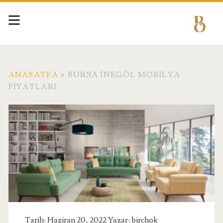
ANASAYFA
>
BURSA İNEGÖL MOBILYA
FIYATLARI
Etiket:
<span>Bursa
İnegöl
Mobilya
fiyatları</span>
Tarih: Haziran 20, 2022 Yazar:
birchok