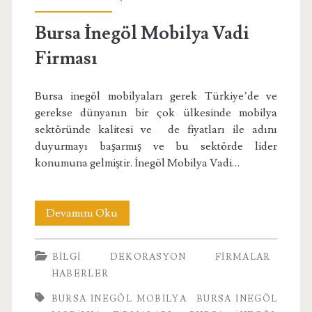
Bursa İnegöl Mobilya Vadi
Firması
Bursa inegöl mobilyaları gerek Türkiye’de ve
gerekse dünyanın bir çok ülkesinde mobilya
sektöründe kalitesi ve de fiyatları ile adını
duyurmayı başarmış ve bu sektörde lider
konumuna gelmiştir. İnegöl Mobilya Vadi…
Bursa
Devamını Oku
İnegöl
BILGI
DEKORASYON
FIRMALAR
Mobilya
HABERLER
Vadi
BURSA INEGÖL MOBILYA
BURSA İNEGÖL