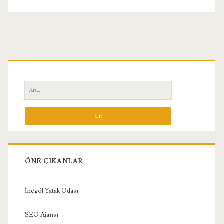
Birincil
Yan
Ara:
Menü
ÖNE ÇIKANLAR
İnegöl Yatak Odası
SEO Ajansı