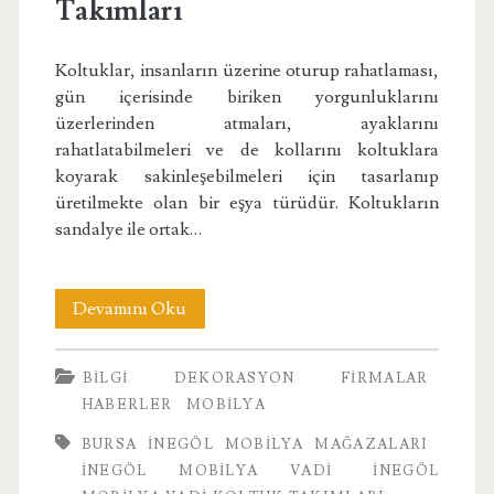
Takımları
Koltuklar, insanların üzerine oturup rahatlaması,
gün içerisinde biriken yorgunluklarını
üzerlerinden atmaları, ayaklarını
rahatlatabilmeleri ve de kollarını koltuklara
koyarak sakinleşebilmeleri için tasarlanıp
üretilmekte olan bir eşya türüdür. Koltukların
sandalye ile ortak…
İnegöl
Devamını Oku
Mobilya
BILGI
DEKORASYON
FIRMALAR
Vadi
HABERLER
MOBILYA
Koltuk
BURSA İNEGÖL MOBILYA MAĞAZALARI
Takımları
INEGÖL MOBILYA VADI
İNEGÖL