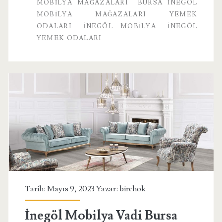
Yemek
MOBILYA MAĞAZALARI
BURSA İNEGÖL
MOBILYA MAĞAZALARI YEMEK
Odaları
ODALARI
INEGÖL MOBILYA
INEGÖL
YEMEK ODALARI
Tarih: Mayıs 9, 2023 Yazar:
birchok
İnegöl Mobilya Vadi Bursa