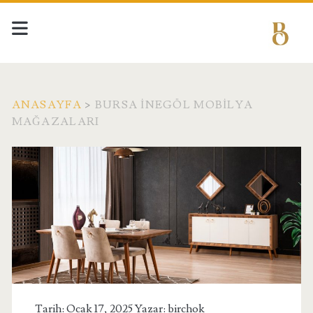
ANASAYFA
>
BURSA İNEGÖL MOBILYA
MAĞAZALARI
Etiket:
<span>Bursa
İnegöl
Mobilya
Mağazaları</span>
Tarih: Ocak 17, 2025 Yazar:
birchok