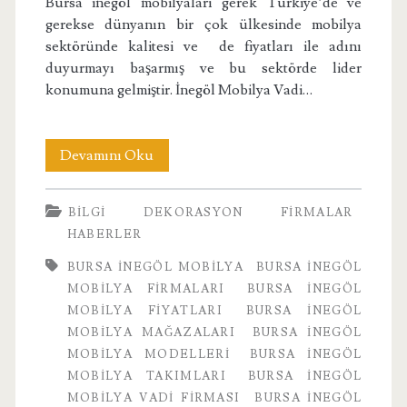
Bursa inegöl mobilyaları gerek Türkiye’de ve
gerekse dünyanın bir çok ülkesinde mobilya
sektöründe kalitesi ve de fiyatları ile adını
duyurmayı başarmış ve bu sektörde lider
konumuna gelmiştir. İnegöl Mobilya Vadi…
Bursa
Devamını Oku
İnegöl
BILGI
DEKORASYON
FIRMALAR
Mobilya
HABERLER
Vadi
BURSA INEGÖL MOBILYA
BURSA İNEGÖL
Firması
MOBILYA FIRMALARI
BURSA İNEGÖL
MOBILYA FIYATLARI
BURSA İNEGÖL
MOBILYA MAĞAZALARI
BURSA İNEGÖL
MOBILYA MODELLERI
BURSA İNEGÖL
MOBILYA TAKIMLARI
BURSA İNEGÖL
MOBILYA VADI FIRMASI
BURSA İNEGÖL