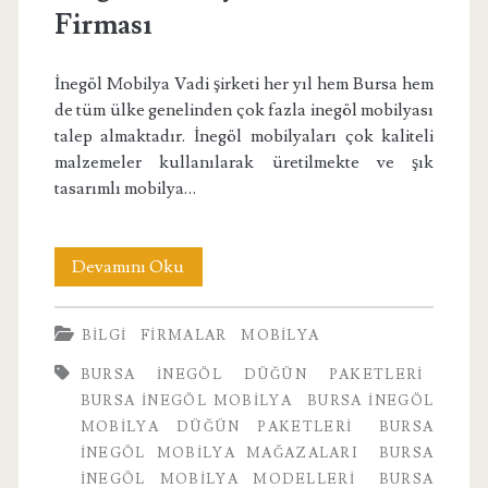
Firması
İnegöl Mobilya Vadi şirketi her yıl hem Bursa hem
de tüm ülke genelinden çok fazla inegöl mobilyası
talep almaktadır. İnegöl mobilyaları çok kaliteli
malzemeler kullanılarak üretilmekte ve şık
tasarımlı mobilya…
İnegöl
Devamını Oku
Mobilya
BILGI
FIRMALAR
MOBILYA
Vadi
BURSA İNEGÖL DÜĞÜN PAKETLERI
Bursa
BURSA INEGÖL MOBILYA
BURSA İNEGÖL
Firması
MOBILYA DÜĞÜN PAKETLERI
BURSA
İNEGÖL MOBILYA MAĞAZALARI
BURSA
İNEGÖL MOBILYA MODELLERI
BURSA