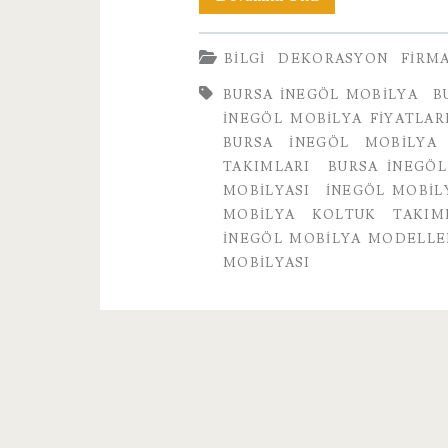
İnegöl
BILGI
DEKORASYON
FIRM
Mobilya
BURSA INEGÖL MOBILYA
B
Vadi
İNEGÖL MOBILYA FIYATLAR
Firması
BURSA İNEGÖL MOBILYA
TAKIMLARI
BURSA İNEGÖL
MOBILYASI
INEGÖL MOBIL
MOBILYA KOLTUK TAKIM
İNEGÖL MOBILYA MODELLE
MOBILYASI