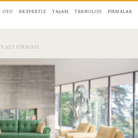
OTO
EKSPERTIZ
YAŞAM
TEKNOLOJI
FIRMALAR
VADI FIRMASI