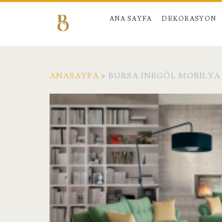
ANA SAYFA
DEKORASYON
ANASAYFA
>
BURSA İNEGÖL MOBILYA 
Etiket:
<span>Bursa
İnegöl
Mobilya
Vadi