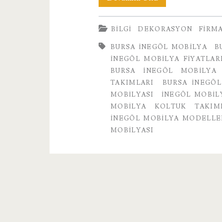
İnegöl
BILGI
DEKORASYON
FIRM
Mobilya
BURSA INEGÖL MOBILYA
B
Vadi
İNEGÖL MOBILYA FIYATLAR
Firması
BURSA İNEGÖL MOBILYA
TAKIMLARI
BURSA İNEGÖL
MOBILYASI
INEGÖL MOBIL
MOBILYA KOLTUK TAKIM
İNEGÖL MOBILYA MODELLE
MOBILYASI