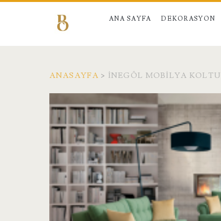
ANA SAYFA
DEKORASYON
ANASAYFA
>
İNEGÖL MOBILYA KOLTU
Etiket:
<span>İnegöl
Mobilya
koltuk
takımları</span>