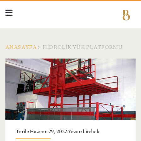
ANASAYFA
>
HIDROLIK YÜK PLATFORMU
Etiket:
<span>hidrolik
yük
platformu</span>
Tarih: Haziran 29, 2022 Yazar:
birchok