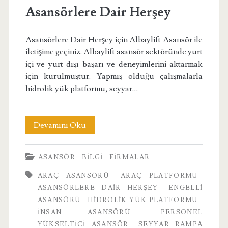
Asansörlere Dair Herşey
Asansörlere Dair Herşey için Albaylift Asansör ile
iletişime geçiniz. Albaylift asansör sektöründe yurt
içi ve yurt dışı başarı ve deneyimlerini aktarmak
için kurulmuştur. Yapmış olduğu çalışmalarla
hidrolik yük platformu, seyyar…
Asansörlere
Devamını Oku
Dair
ASANSÖR
BILGI
FIRMALAR
Herşey
ARAÇ ASANSÖRÜ
ARAÇ PLATFORMU
ASANSÖRLERE DAIR HERŞEY
ENGELLI
ASANSÖRÜ
HIDROLIK YÜK PLATFORMU
INSAN ASANSÖRÜ
PERSONEL
YÜKSELTICI ASANSÖR
SEYYAR RAMPA