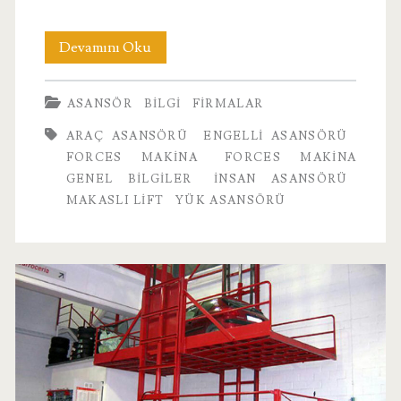
Forces
Devamını Oku
Makina
ASANSÖR
BILGI
FIRMALAR
Asansörleri
ARAÇ ASANSÖRÜ
ENGELLI ASANSÖRÜ
FORCES MAKINA
FORCES MAKINA
GENEL BILGILER
INSAN ASANSÖRÜ
MAKASLI LIFT
YÜK ASANSÖRÜ