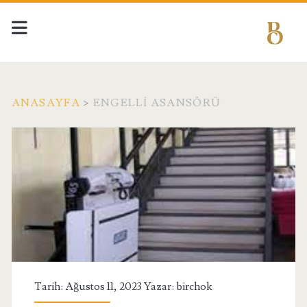
ANASAYFA
>
ENGELLI ASANSÖRÜ
Etiket:
<span>engelli
asansörü</span>
Tarih: Ağustos 11, 2023 Yazar:
birchok