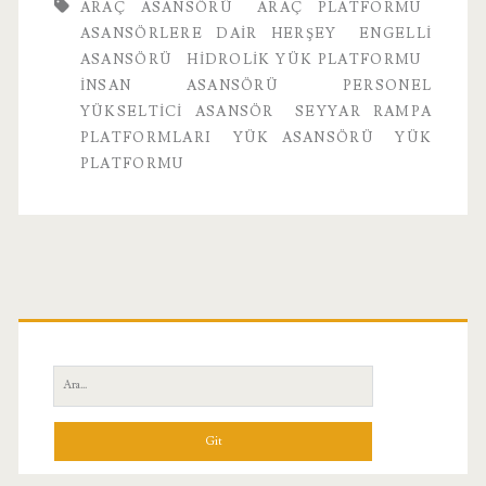
ARAÇ ASANSÖRÜ
ARAÇ PLATFORMU
ASANSÖRLERE DAIR HERŞEY
ENGELLI
ASANSÖRÜ
HIDROLIK YÜK PLATFORMU
INSAN ASANSÖRÜ
PERSONEL
YÜKSELTICI ASANSÖR
SEYYAR RAMPA
PLATFORMLARI
YÜK ASANSÖRÜ
YÜK
PLATFORMU
Birincil
Yan
Ara:
Menü