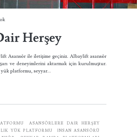
hok
Dair Herşey
ft Asansör ile iletişime geçiniz. Albaylift asansör
aşarı ve deneyimlerini aktarmak için kurulmuştur.
k yük platformu, seyyar…
LATFORMU
ASANSÖRLERE DAIR HERŞEY
OLIK YÜK PLATFORMU
INSAN ASANSÖRÜ