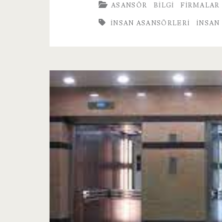
ASANSÖR
BILGI
FIRMALAR
INSAN ASANSÖRLERI
INSAN