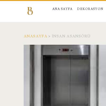
ANA SAYFA
DEKORASYON
ANASAYFA
>
INSAN ASANSÖRÜ
Etiket:
<span>insan
asansörü</span>