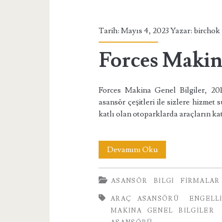
Tarih: Mayıs 4, 2023 Yazar:
birchok
Forces Makin
Forces Makina Genel Bilgiler, 20
asansör çeşitleri ile sizlere hizme
katlı olan otoparklarda araçların ka
Forces
Devamını Oku
Makina
ASANSÖR
BILGI
FIRMALAR
Asansörleri
ARAÇ ASANSÖRÜ
ENGELL
MAKINA GENEL BILGILER