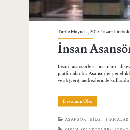
Tarih: Mayıs 15, 2023 Yazar:
birchok
İnsan Asansör
İnsan asansörleri, insanları dik
platformlardır. Asansörler genellik
ve alışveriş merkezlerinde kullanılır
İnsan
Devamını Oku
Asansörleri
ASANSÖR
BILGI
FIRMALAR