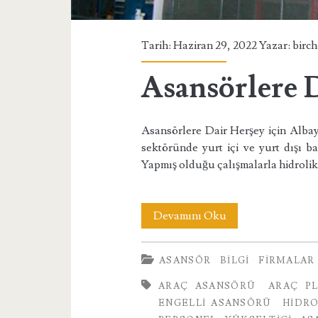
Tarih: Haziran 29, 2022 Yazar:
birc
Asansörlere 
Asansörlere Dair Herşey için Albayli
sektöründe yurt içi ve yurt dışı b
Yapmış olduğu çalışmalarla hidroli
Asansörlere
Devamını Oku
Dair
ASANSÖR
BILGI
FIRMALAR
Herşey
ARAÇ ASANSÖRÜ
ARAÇ P
ENGELLI ASANSÖRÜ
HIDR