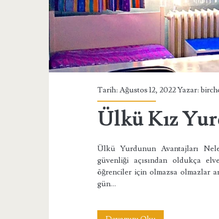
Tarih: Ağustos 12, 2022 Yazar:
birch
Ülkü Kız Yur
Ülkü Yurdunun Avantajları Nele
güvenliği açısından oldukça elve
öğrenciler için olmazsa olmazlar 
gün…
Ülkü
Devamını Oku