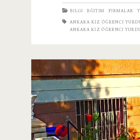
Kız
BILGI
EĞITIM
FIRMALAR
Öğrenci
ANKARA KIZ ÖĞRENCI YURD
Yurdu
ANKARA KIZ ÖĞRENCI YURD