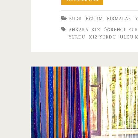
Kız
BILGI
EĞITIM
FIRMALAR
Öğrenci
ANKARA KIZ ÖĞRENCI YU
Yurdu
YURDU
KIZ YURDU
ÜLKÜ K