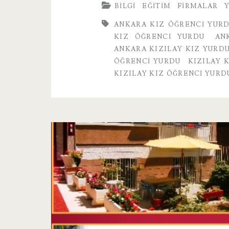
BILGI
EĞITIM
FIRMALAR
Yurdu
ANKARA KIZ ÖĞRENCI YUR
Ankara
KIZ ÖĞRENCI YURDU
AN
ANKARA KIZILAY KIZ YURD
ÖĞRENCI YURDU
KIZILAY 
KIZILAY KIZ ÖĞRENCI YURD