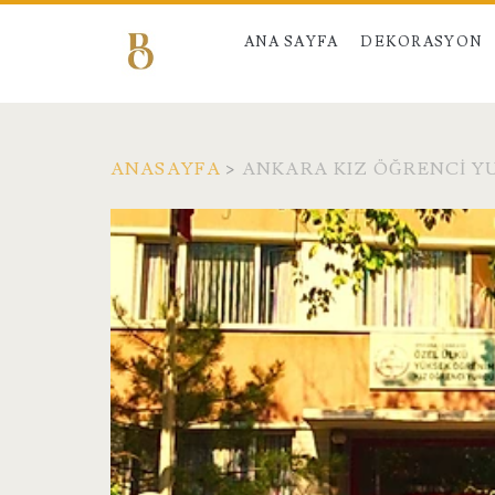
ANA SAYFA
DEKORASYON
ANASAYFA
>
ANKARA KIZ ÖĞRENCI 
Etiket:
<span>Ankara
Kız
Öğrenci
Yurdu</span>