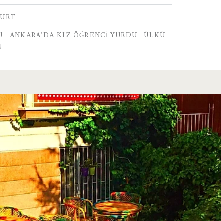
YURT
U
ANKARA'DA KIZ ÖĞRENCI YURDU
ÜLKÜ
U