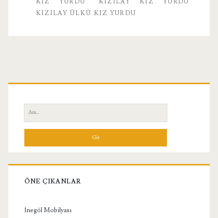
KIZ YURDU
KIZILAY KIZ YURDU
KIZILAY ÜLKÜ KIZ YURDU
Birincil
Yan
Ara:
Menü
ÖNE ÇIKANLAR
İnegöl Mobilyası