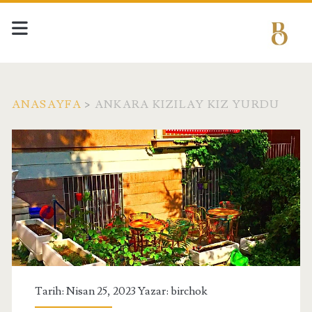
ANASAYFA
>
ANKARA KIZILAY KIZ YURDU
Etiket:
<span>Ankara
Kızılay
Kız
Yurdu</span>
Tarih: Nisan 25, 2023 Yazar:
birchok