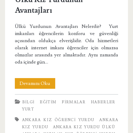
Avantajları
Ülkü Yurdunun Avantajları Nelerdir? Yurt
imkanları öğrencilerin konforu ve güvenliği
açısından oldukça elverişlidir. Oda hizmetleri
olarak internet imkanı öğrenciler için olmazsa
olmazlar arasında yer almaktadır. Aynı zamanda
oda içinde gün…
Ülkü
Devamını Oku
Kız
BILGI
EĞITIM
FIRMALAR
HABERLER
Yurdunun
YURT
Avantajları
ANKARA KIZ ÖĞRENCI YURDU
ANKARA
KIZ YURDU
ANKARA KIZ YURDU ÜLKÜ