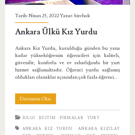
Tarih: Nisan 25, 2022 Yazar:
birchok
Ankara Ülkü Kız Yurdu
Ankara Kız Yurdu, kurulduğu günden bu yana
kadar yükseköğrenim öğrencileri için kaliteli,
güvenilir, konforlu ve ev rahatlığında bir yurt
hizmet sağlamaktadır. Öğrenci yurdu sağlamış
oldukları olanaklar açısından çok fazla öğrenci…
Ankara
Devamını Oku
Ülkü
BILGI
EĞITIM
FIRMALAR
YURT
Kız
ANKARA KIZ YURDU
ANKARA KIZILAY
Yurdu