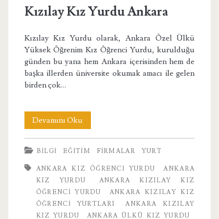
Kızılay Kız Yurdu Ankara
Kızılay Kız Yurdu olarak, Ankara Özel Ülkü
Yüksek Öğrenim Kız Öğrenci Yurdu, kurulduğu
günden bu yana hem Ankara içerisinden hem de
başka illerden üniversite okumak amacı ile gelen
birden çok…
Kızılay
Devamını Oku
Kız
BILGI
EĞITIM
FIRMALAR
YURT
Yurdu
ANKARA KIZ ÖĞRENCI YURDU
ANKARA
Ankara
KIZ YURDU
ANKARA KIZILAY KIZ
ÖĞRENCI YURDU
ANKARA KIZILAY KIZ
ÖĞRENCI YURTLARI
ANKARA KIZILAY
KIZ YURDU
ANKARA ÜLKÜ KIZ YURDU