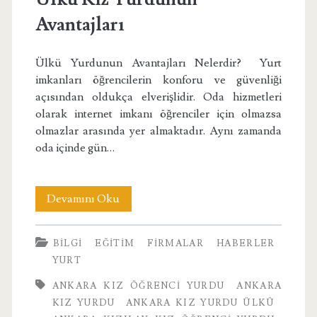
Avantajları
Ülkü Yurdunun Avantajları Nelerdir? Yurt
imkanları öğrencilerin konforu ve güvenliği
açısından oldukça elverişlidir. Oda hizmetleri
olarak internet imkanı öğrenciler için olmazsa
olmazlar arasında yer almaktadır. Aynı zamanda
oda içinde gün…
Ülkü
Devamını Oku
Kız
BILGI
EĞITIM
FIRMALAR
HABERLER
Yurdunun
YURT
Avantajları
ANKARA KIZ ÖĞRENCI YURDU
ANKARA
KIZ YURDU
ANKARA KIZ YURDU ÜLKÜ