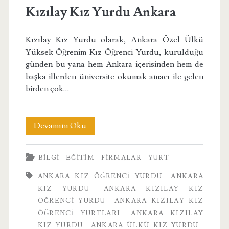
Kızılay Kız Yurdu Ankara
Kızılay Kız Yurdu olarak, Ankara Özel Ülkü
Yüksek Öğrenim Kız Öğrenci Yurdu, kurulduğu
günden bu yana hem Ankara içerisinden hem de
başka illerden üniversite okumak amacı ile gelen
birden çok…
Kızılay
Devamını Oku
Kız
BILGI
EĞITIM
FIRMALAR
YURT
Yurdu
ANKARA KIZ ÖĞRENCI YURDU
ANKARA
Ankara
KIZ YURDU
ANKARA KIZILAY KIZ
ÖĞRENCI YURDU
ANKARA KIZILAY KIZ
ÖĞRENCI YURTLARI
ANKARA KIZILAY
KIZ YURDU
ANKARA ÜLKÜ KIZ YURDU