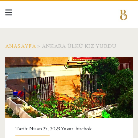
ANASAYFA
>
ANKARA ÜLKÜ KIZ YURDU
Etiket:
<span>Ankara
Ülkü
Kız
Yurdu</span>
Tarih: Nisan 25, 2023 Yazar:
birchok