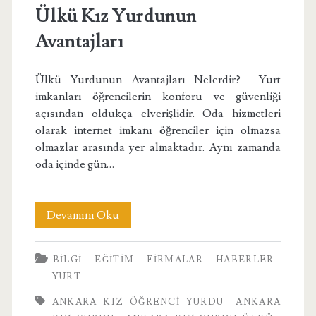
Ülkü Kız Yurdunun
Avantajları
Ülkü Yurdunun Avantajları Nelerdir? Yurt
imkanları öğrencilerin konforu ve güvenliği
açısından oldukça elverişlidir. Oda hizmetleri
olarak internet imkanı öğrenciler için olmazsa
olmazlar arasında yer almaktadır. Aynı zamanda
oda içinde gün…
Ülkü
Devamını Oku
Kız
BILGI
EĞITIM
FIRMALAR
HABERLER
Yurdunun
YURT
Avantajları
ANKARA KIZ ÖĞRENCI YURDU
ANKARA