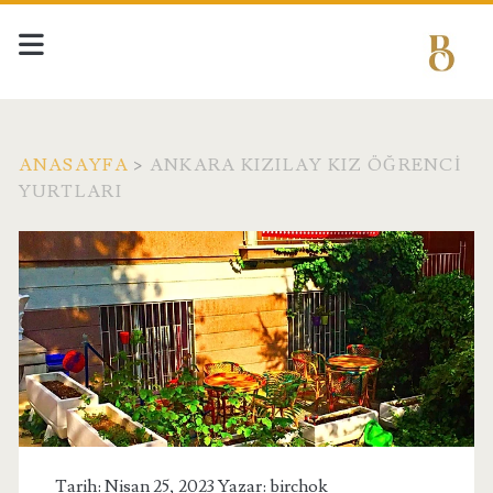
ANASAYFA
>
ANKARA KIZILAY KIZ ÖĞRENCI
YURTLARI
Etiket:
<span>Ankara
Kızılay
Kız
Öğrenci
Tarih: Nisan 25, 2023 Yazar:
birchok