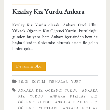
Yurtları</span>
Kızılay Kız Yurdu Ankara
Kızılay Kız Yurdu olarak, Ankara Özel Ülkü
Yüksek Öğrenim Kız Öğrenci Yurdu, kurulduğu
günden bu yana hem Ankara içerisinden hem de
başka illerden üniversite okumak amacı ile gelen
birden çok…
Kızılay
Devamını Oku
Kız
BILGI
EĞITIM
FIRMALAR
YURT
Yurdu
ANKARA KIZ ÖĞRENCI YURDU
ANKARA
Ankara
KIZ YURDU
ANKARA KIZILAY KIZ
ÖĞRENCI YURDU
ANKARA KIZILAY KIZ
ÖĞRENCI YURTLARI
ANKARA KIZILAY