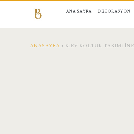
ANA SAYFA
DEKORASYON
ANASAYFA
>
KIEV KOLTUK TAKIMI İN
Etiket:
<span>Kiev
Koltuk
Takımı
İnegöl