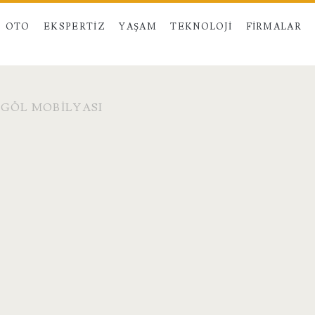
OTO
EKSPERTIZ
YAŞAM
TEKNOLOJI
FIRMALAR
EGÖL MOBILYASI